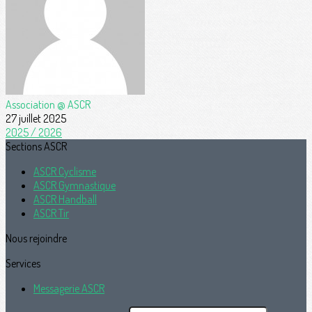
Association @ ASCR
27 juillet 2025
2025 / 2026
Sections ASCR
ASCR Cyclisme
ASCR Gymnastique
ASCR Handball
ASCR Tir
Nous rejoindre
Services
Messagerie ASCR