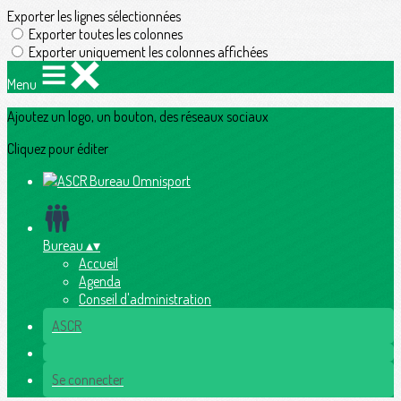
Exporter les lignes sélectionnées
Exporter toutes les colonnes
Exporter uniquement les colonnes affichées
Menu
Ajoutez un logo, un bouton, des réseaux sociaux
Cliquez pour éditer
Bureau
▴
▾
Accueil
Agenda
Conseil d'administration
ASCR
Se connecter